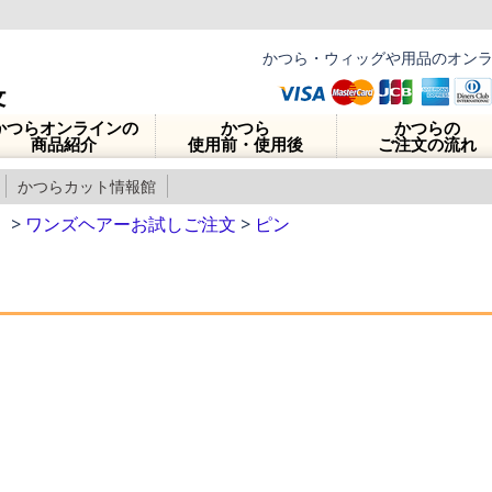
かつら・ウィッグや用品のオン
かつらオンラインの
かつら
かつらの
商品紹介
使用前・使用後
ご注文の流れ
かつらカット情報館
】
>
ワンズヘアーお試しご注文
>
ピン