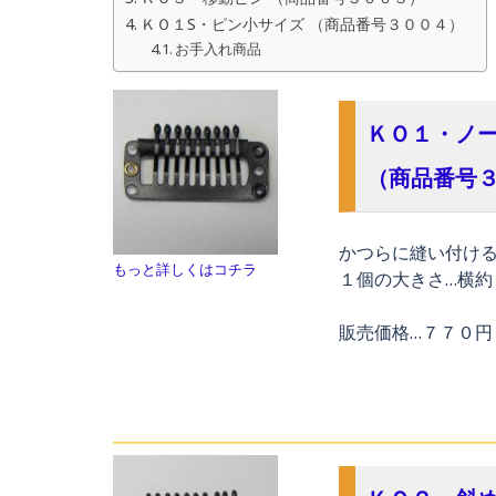
ＫＯ１S・ピン小サイズ （商品番号３００４）
お手入れ商品
ＫＯ１・ノ
（商品番号
かつらに縫い付け
もっと詳しくはコチラ
１個の大きさ…
横約
販売価格…７７０