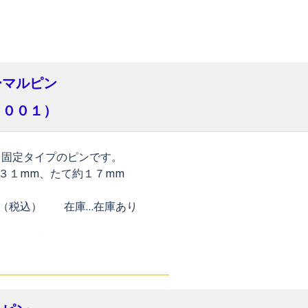
ーマルピン
３００１）
る固定タイプのピンです。
３１mm、たて約１７mm
円（税込） 在庫…在庫あり