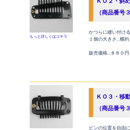
ＫＯ２・斜
（商品番号
かつらに縫い付け
もっと詳しくはコチラ
１個の大きさ…
横約
販売価格…８８０
ＫＯ３・移
（商品番号
ピンの位置を自由