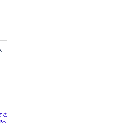
て
方法
Pへ