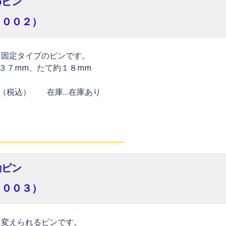
めピン
３００２）
る固定タイプのピンです。
３７mm、たて約１８mm
円（税込） 在庫…在庫あり
動ピン
３００３）
に変えられるピンです。