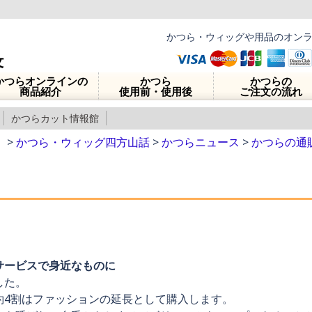
かつら・ウィッグや用品のオン
かつらオンラインの
かつら
かつらの
商品紹介
使用前・使用後
ご注文の流れ
かつらカット情報館
】
>
かつら・ウィッグ四方山話
>
かつらニュース
>
かつらの通
サービスで身近なものに
した。
約4割はファッションの延長として購入します。