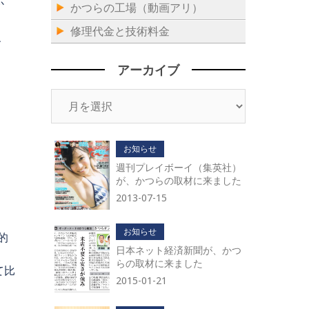
か
かつらの工場（動画アリ）
修理代金と技術料金
、
アーカイブ
ア
ー
カ
イ
お知らせ
ブ
週刊プレイボーイ（集英社）
が、かつらの取材に来ました
2013-07-15
お知らせ
的
日本ネット経済新聞が、かつ
らの取材に来ました
て比
2015-01-21