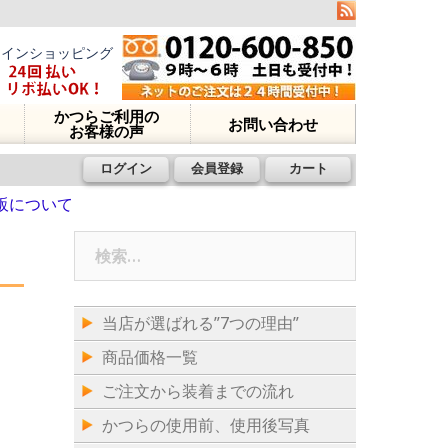
ラインショッピング
かつらご利用の
お問い合わせ
お客様の声
ログイン
会員登録
カート
販について
検
索:
当店が選ばれる”7つの理由”
商品価格一覧
ご注文から装着までの流れ
かつらの使用前、使用後写真