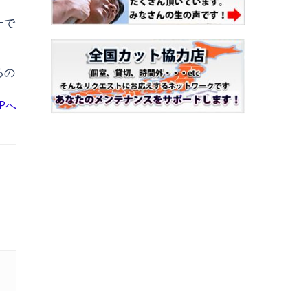
ーで
。
るの
Pへ