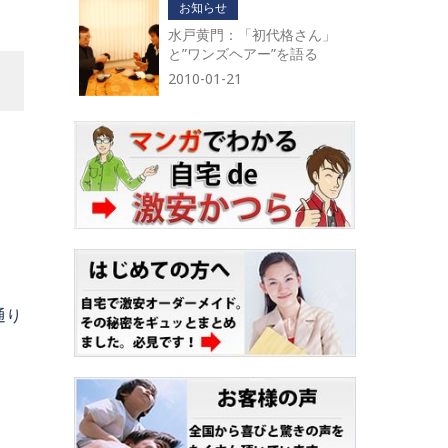
お知らせ
水戸黄門：「初代格さん」
と”ワンズヘアー”を語る
2010-01-21
。
通り