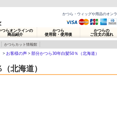
かつら・ウィッグや用品のオン
かつらオンラインの
かつら
かつらの
商品紹介
使用前・使用後
ご注文の流れ
かつらカット情報館
】
>
お客様の声
>
部分かつら30年白髪50％（北海道）
％（北海道）