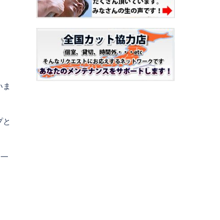
いま
プと
と一