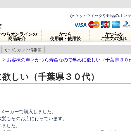
かつら・ウィッグや用品のオン
かつらオンラインの
かつら
かつらの
商品紹介
使用前・使用後
ご注文の流れ
かつらカット情報館
】
>
お客様の声
>
かつら寿命なので早めに欲しい（千葉県３０
に欲しい（千葉県３０代）
小メーカーで購入しました。
散髪もそのお店に行っています。
いました。