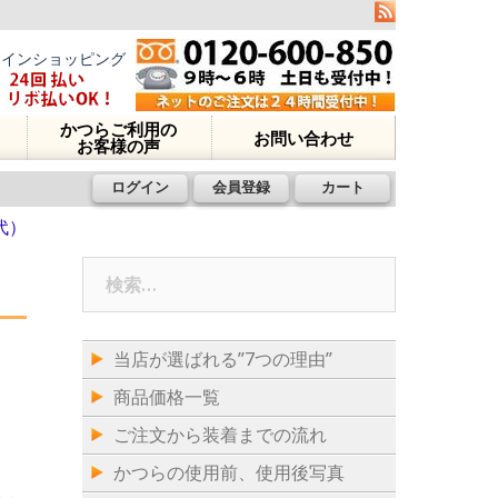
ラインショッピング
かつらご利用の
お問い合わせ
お客様の声
ログイン
会員登録
カート
代）
検
索:
当店が選ばれる”7つの理由”
商品価格一覧
ご注文から装着までの流れ
かつらの使用前、使用後写真