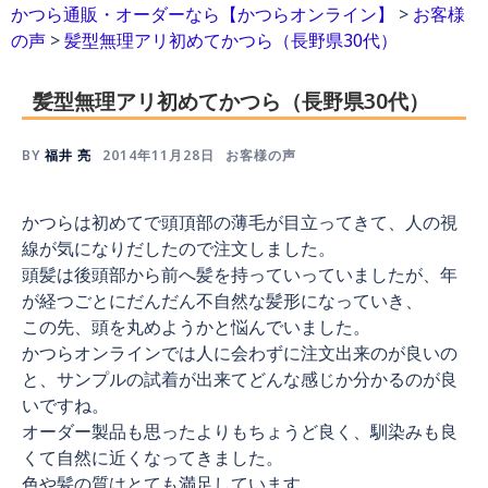
かつら通販・オーダーなら【かつらオンライン】
>
お客様
の声
>
髪型無理アリ初めてかつら（長野県30代）
髪型無理アリ初めてかつら（長野県30代）
BY
福井 亮
2014年11月28日
お客様の声
かつらは初めてで頭頂部の薄毛が目立ってきて、人の視
線が気になりだしたので注文しました。
頭髪は後頭部から前へ髪を持っていっていましたが、年
が経つごとにだんだん不自然な髪形になっていき、
この先、頭を丸めようかと悩んでいました。
かつらオンラインでは人に会わずに注文出来のが良いの
と、サンプルの試着が出来てどんな感じか分かるのが良
いですね。
オーダー製品も思ったよりもちょうど良く、馴染みも良
くて自然に近くなってきました。
色や髪の質はとても満足しています。