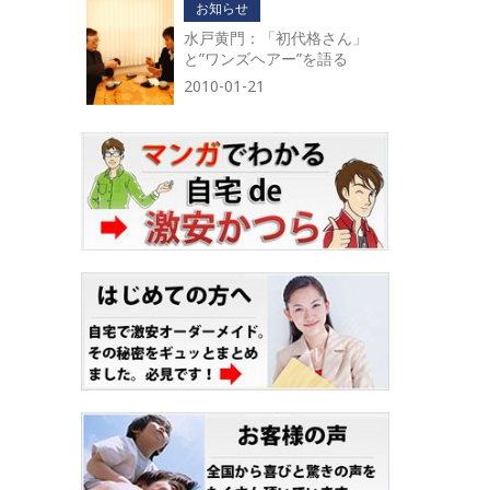
お知らせ
水戸黄門：「初代格さん」
と”ワンズヘアー”を語る
。
2010-01-21