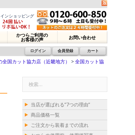
ラインショッピング
かつらご利用の
お問い合わせ
お客様の声
ログイン
会員登録
カート
の全国カット協力店（近畿地方）
>
全国カット協
検
索:
当店が選ばれる”7つの理由”
商品価格一覧
ご注文から装着までの流れ